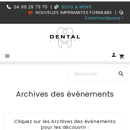
04 66 29 73 70
|
BLOG & NEWS
NOUVELLES IMPRIMANTES FORMLABS
|
Communiquons !


shopping_cart

Archives des événements
Cliquez sur les Archives des événements
pour les découvrir :