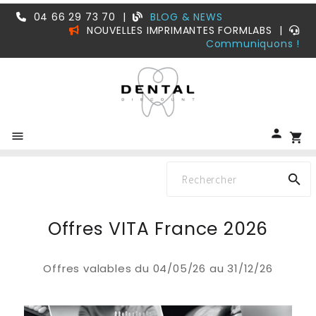
04 66 29 73 70
|
BLOG & NEWS
NOUVELLES IMPRIMANTES FORMLABS
|
Communiquons !


shopping_cart

Offres VITA France 2026
Offres valables du 04/05/26 au 31/12/26