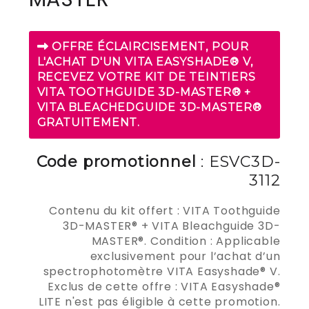
OFFRE ÉCLAIRCISEMENT, POUR
L'ACHAT D'UN VITA EASYSHADE® V,
RECEVEZ VOTRE KIT DE TEINTIERS
VITA TOOTHGUIDE 3D-MASTER® +
VITA BLEACHEDGUIDE 3D-MASTER®
GRATUITEMENT.
Code promotionnel
: ESVC3D-
3112
Contenu du kit offert : VITA Toothguide
3D-MASTER® + VITA Bleachguide 3D-
MASTER®. Condition : Applicable
exclusivement pour l’achat d’un
spectrophotomètre VITA Easyshade® V.
Exclus de cette offre : VITA Easyshade®
LITE n'est pas éligible à cette promotion.