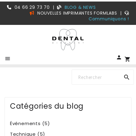
04 66 29 73 70
|
BLOG & NEWS
NOUVELLES IMPRIMANTES FORMLABS
|
Communiquons !


shopping_cart

Catégories du blog
Événements (5)
Technique (5)