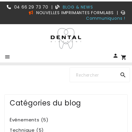
04 66 29 73 70
|
BLOG & NEWS
NOUVELLES IMPRIMANTES FORMLABS
|
Communiquons !


shopping_cart

Catégories du blog
Événements (5)
Technique (5)