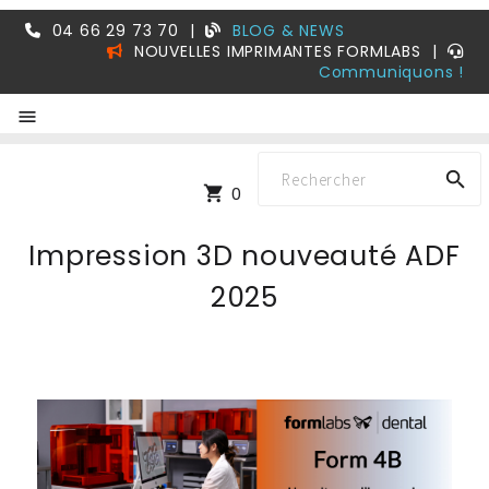
04 66 29 73 70
|
BLOG & NEWS
NOUVELLES IMPRIMANTES FORMLABS
|
Communiquons !


shopping_cart
0
Impression 3D nouveauté ADF
2025