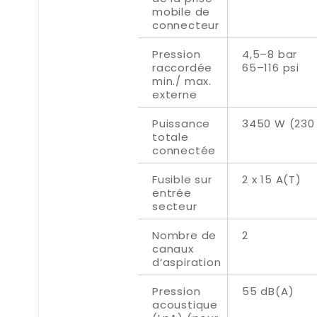
mobile de
connecteur
Pression
4,5–8 bar
raccordée
65–116 psi
min./ max.
externe
Puissance
3450 W (230
totale
connectée
Fusible sur
2 x 15 A(T)
entrée
secteur
Nombre de
2
canaux
d‘aspiration
Pression
55 dB(A)
acoustique