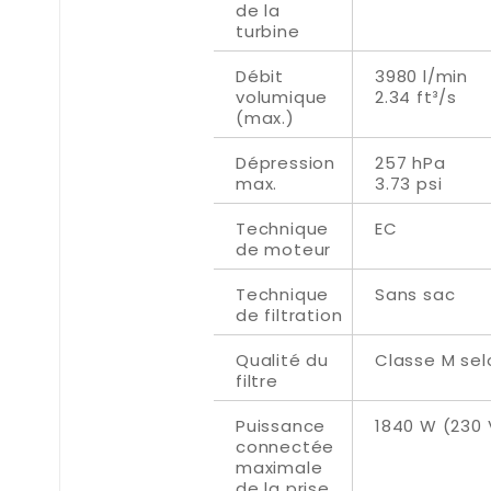
de la
turbine
Débit
3980 l/min
volumique
2.34 ft³/s
(max.)
Dépression
257 hPa
max.
3.73 psi
Technique
EC
de moteur
Technique
Sans sac
de filtration
Qualité du
Classe M sel
filtre
Puissance
1840 W (230 
connectée
maximale
de la prise