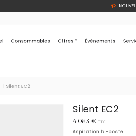
NOUVEL
el
Consommables
Offres *
Événements
Serv
t
Silent EC2
Silent EC2
4 083 €
TTC
Aspiration bi-poste