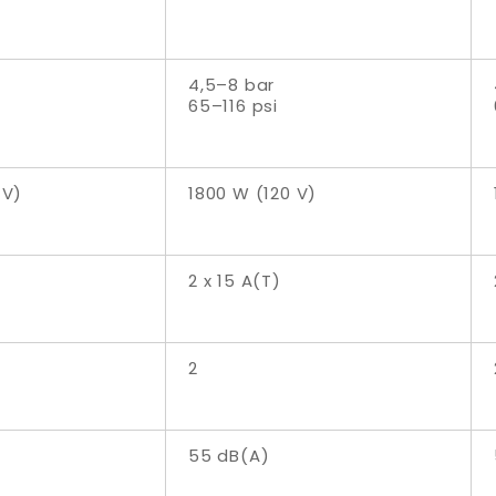
4,5–8 bar
65–116 psi
 V)
1800 W (120 V)
2 x 15 A(T)
2
55 dB(A)