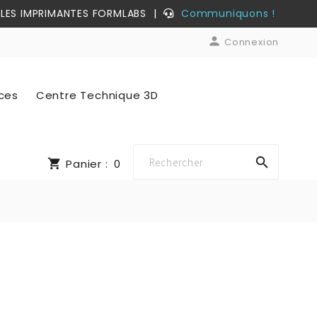
LES IMPRIMANTES FORMLABS
|
Communiquons !

Connexion
ices
Centre Technique 3D

shopping_cart
Panier :
0