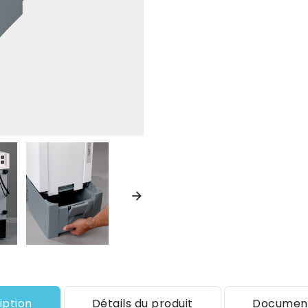

iption
Détails du produit
Document