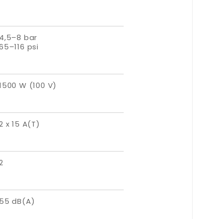
4,5–8 bar
65–116 psi
1500 W (100 V)
2 x 15 A(T)
2
55 dB(A)