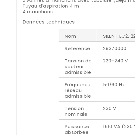
2 vannes à manchons avec tubulure (déjà m
Tuyau d’aspiration 4 m
4 manchons
Données techniques
Nom
SILENT EC2, 
Référence
29370000
Tension de
220–240 V
secteur
admissible
Fréquence
50/60 Hz
réseau
admissible
Tension
230 V
nominale
Puissance
1610 VA (230 
absorbée