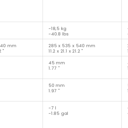
~18,5 kg
~40.8 lbs
 540 mm
285 x 535 x 540 mm
2 "
11.2 x 21.1 x 21.2 "
45 mm
1.77 "
50 mm
1.97 "
~7 l
~1.85 gal