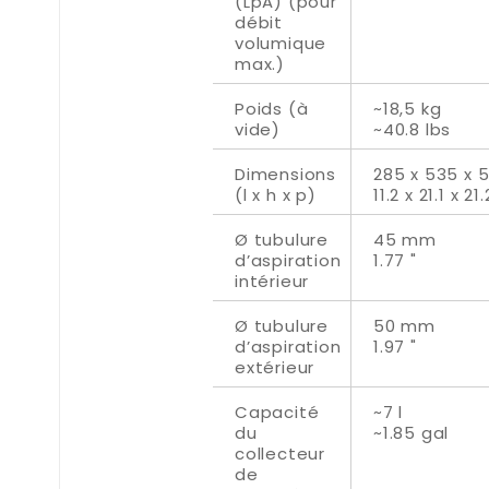
(LpA) (pour
débit
volumique
max.)
Poids (à
~18,5 kg
vide)
~40.8 lbs
Dimensions
285 x 535 x
(l x h x p)
11.2 x 21.1 x 21.
Ø tubulure
45 mm
d’aspiration
1.77 "
intérieur
Ø tubulure
50 mm
d’aspiration
1.97 "
extérieur
Capacité
~7 l
du
~1.85 gal
collecteur
de