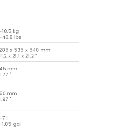
~18,5 kg
~40.8 lbs
285 x 535 x 540 mm
11.2 x 21.1 x 21.2 "
45 mm
1.77 "
50 mm
1.97 "
~7 l
~1.85 gal