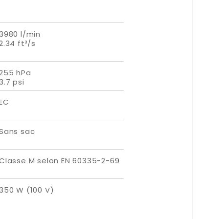
3980 l/min
2.34 ft³/s
255 hPa
3.7 psi
EC
Sans sac
Classe M selon EN 60335-2-69
350 W (100 V)