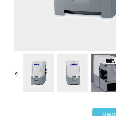

Descr