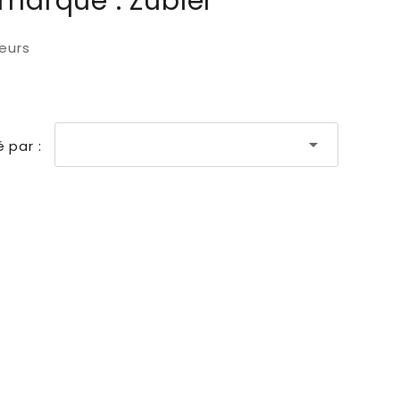
 marque : Zubler
teurs

é par :