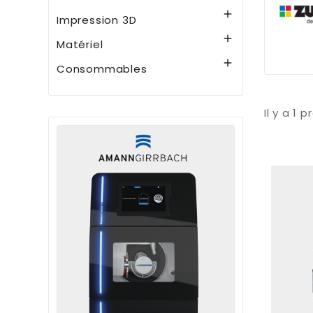

Impression 3D

Matériel

Consommables
Il y a 1 p