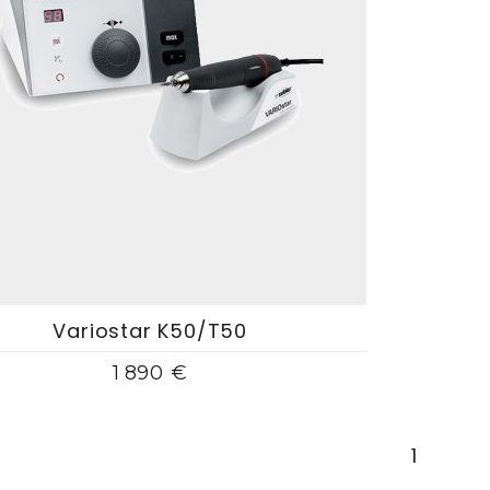
Variostar K50/T50
1 890 €
1