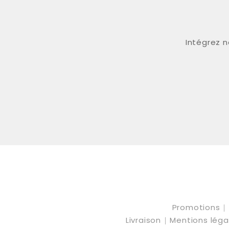
Intégrez n
Promotions
Livraison
Mentions lég