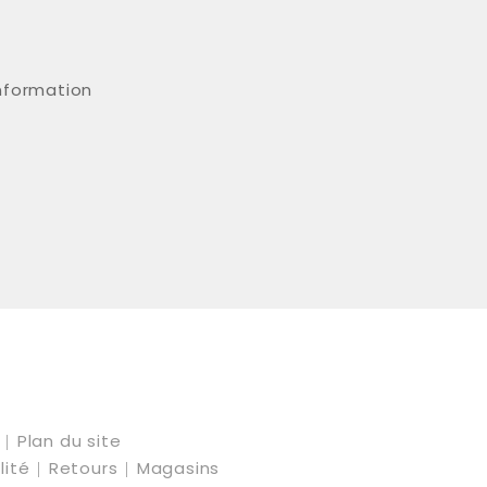
information
t
Plan du site
lité
Retours
Magasins