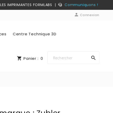
LES IMPRIMANTES FORMLABS
|
Communiquons !

Connexion
ices
Centre Technique 3D

shopping_cart
Panier :
0