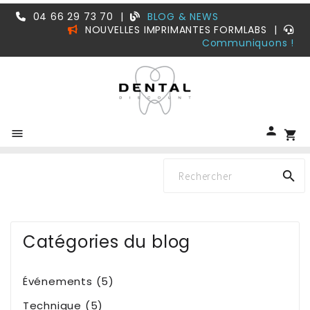
04 66 29 73 70
|
BLOG & NEWS
NOUVELLES IMPRIMANTES FORMLABS
|
Communiquons !


shopping_cart

Catégories du blog
Événements (5)
Technique (5)